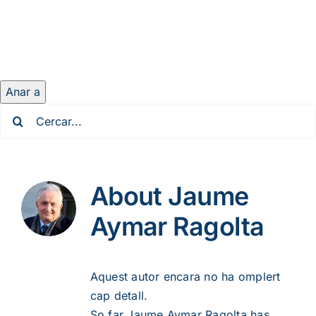
Anar a
Cerca
…
About
Jaume
Aymar Ragolta
Aquest autor encara no ha omplert
cap detall.
So far Jaume Aymar Ragolta has