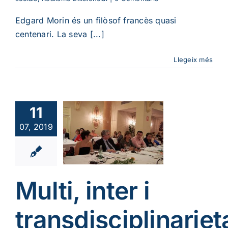
Edgard Morin és un filòsof francès quasi
centenari. La seva [...]
Llegeix més
11
i, inter i
07, 2019
disciplinarietat
cies socials
ura
Educació
Multi, inter i
transdisciplinariet