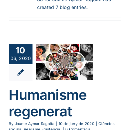
created 7 blog entries.
10
manisme
06, 2020
generat
cies socials
me Existencial
Humanisme
regenerat
By
Jaume Aymar Ragolta
|
10 de juny de 2020
|
Ciències
socials
,
Realisme Existencial
|
0 Comentaris