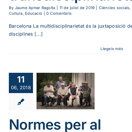
By
Jaume Aymar Ragolta
|
11 de juliol de 2019
|
Ciències socials
,
Cultura
,
Educació
|
0 Comentaris
Barcelona La multidisciplinarietat és la juxtaposició d
disciplines [...]
Llegeix més
11
mes per
06, 2018
 diàleg
cies socials
ies i relacions
humanes
Normes per al