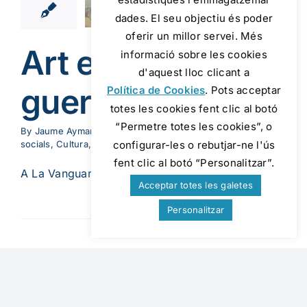
cies socials
dades. El seu objectiu és poder
ltura
Pau
oferir un millor servei. Més
Art en temps de
informació sobre les cookies
d'aquest lloc clicant a
guerra
Política de Cookies
. Pots acceptar
totes les cookies fent clic al botó
“Permetre totes les cookies”, o
By
Jaume Aymar Ragolta
|
11 de febrer de 2016
|
Ciències
configurar-les o rebutjar-ne l'ús
socials
,
Cultura
,
Pau
|
2 Comments
fent clic al botó “Personalitzar”.
A La Vanguardia del passat 7 de febrer hi ha [...]
Acceptar totes les galetes
Llegeix més
Personalitzar
11
cenari o
07, 2015