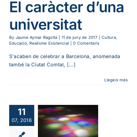
El caràcter d’una
universitat
By
Jaume Aymar Ragolta
|
11 de juny de 2017
|
Cultura
,
Educació
,
Realisme Existencial
|
0 Comentaris
S'acaben de celebrar a Barcelona, ​​anomenada
també la Ciutat Comtal, [...]
Llegeix més
11
nèixer a
07, 2016
és de l’art
cies socials