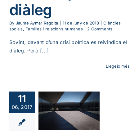
diàleg
By
Jaume Aymar Ragolta
|
11 de juny de 2018
|
Ciències
socials
,
Families i relacions humanes
|
2 Comments
Sovint, davant d’una crisi política es reivindica el
diàleg. Però [...]
Llegeix més
11
caràcter
06, 2017
d’una
versitat
ura
Educació
me Existencial