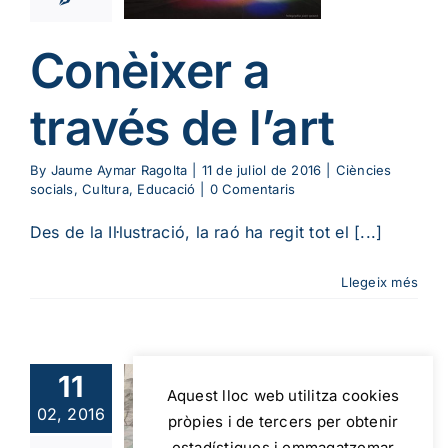
ura
Educació
Conèixer a
través de l’art
By
Jaume Aymar Ragolta
|
11 de juliol de 2016
|
Ciències
socials
,
Cultura
,
Educació
|
0 Comentaris
Des de la Il·lustració, la raó ha regit tot el [...]
Llegeix més
11
Aquest lloc web utilitza cookies
 en temps
02, 2016
pròpies i de tercers per obtenir
 guerra
estadístiques i emmagatzemar