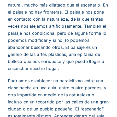
natural, mucho m
á
s dilatado que el escenario. En
el paisaje no hay fronteras. El paisaje nos pone
en contacto con la naturaleza, de la que tantas
veces nos alejamos artificiosamente. Tambi
é
n el
paisaje nos condiciona, pero de alguna forma lo
podemos modificar y si no, lo podemos
abandonar buscando otros. El paisaje es un
g
é
nero de las artes pl
á
sticas, una epifan
í
a de
belleza que nos enriquece y que puede llegar a
ensanchar nuestro hogar.
Podr
í
amos establecer un paralelismo entre una
clase hecha en una aula, entre cuatro paredes, y
otra impartida en medio de la naturaleza o
incluso en un recorrido por las calles de una gran
ciudad o de un pueblo peque
ñ
o. El
“
escenario
”
es totalmente distinto. Aprender dentro del aula