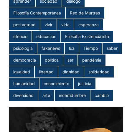
aprender
sociedad
dialogo
Filosofía Contemporánea
Red de Murtras
postverdad
vivir
vida
esperanza
silencio
educación
Filosofia Existencialista
psicologia
fakenews
luz
Tiempo
saber
democracia
politica
ser
pandèmia
igualdad
libertad
dignidad
solidaridad
humanidad
conocimiento
justicia
diversidad
arte
incertidumbre
cambio