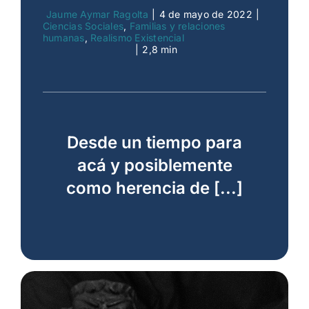
Jaume Aymar Ragolta
|
4 de mayo de 2022
|
Ciencias Sociales
,
Familias y relaciones
humanas
,
Realismo Existencial
|
2,8 min
Desde un tiempo para
acá y posiblemente
como herencia de [...]