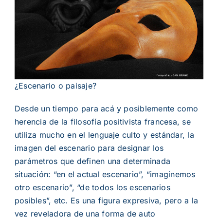
¿Escenario o paisaje?
Desde un tiempo para ac
á
y posiblemente como
herencia de la filosof
í
a positivista francesa, se
utiliza mucho en el lenguaje culto y est
á
ndar, la
imagen del escenario para designar los
par
á
metros que definen una determinada
situaci
ó
n:
“
en el actual escenario
”
,
“
imaginemos
otro escenario
”
,
“
de todos los escenarios
posibles
”
, etc. Es una figura expresiva, pero a la
vez reveladora de una forma de auto