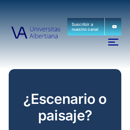
Saltar
al
contenido
Suscribir a
nuestro canal
¿Escenario o
paisaje?