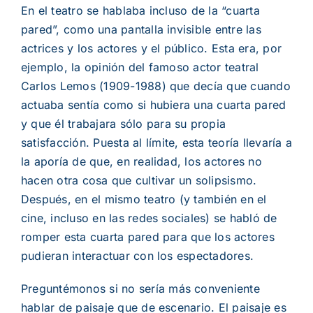
En el teatro se hablaba incluso de la
“
cuarta
pared
”
, como una pantalla invisible entre las
actrices y los actores y el p
ú
blico. Esta era, por
ejemplo, la opini
ó
n del famoso actor teatral
Carlos Lemos (1909-1988) que dec
í
a que cuando
actuaba sent
í
a como si hubiera una cuarta pared
y que
é
l trabajara s
ó
lo para su propia
satisfacci
ó
n. Puesta al l
í
mite, esta teor
í
a llevar
í
a a
la aporía de
que, en realidad, los actores no
hacen otra cosa que cultivar un solipsismo.
Despu
és,
en el mismo teatro (y tambi
é
n en el
cine, incluso en las redes sociales) se habl
ó
de
romper esta cuarta pared para que los actores
pudieran interactuar con los espectadores.
Pregunt
é
monos si no ser
í
a m
á
s conveniente
hablar de paisaje que de escenario. El paisaje es