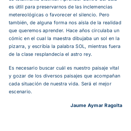
es
ú
tlil para preservarnos de las inclemencias
metereol
ó
gicas o favorecer el silencio. Pero
tambi
é
n, de alguna forma nos a
í
sla de la realidad
que queremos aprender. Hace a
ñ
os circulaba un
c
ó
mic en el cual la maestra dibujaba un sol en la
pizarra, y escrib
í
a la palabra SOL, mientras fuera
de la clase resplandec
í
a el astro rey.
Es necesario buscar cu
á
l es nuestro
paisaje vital
y gozar de los diversos paisajes que acompa
ñ
an
cada situaci
ó
n de nuestra vida. Ser
á
el mejor
escenario.
Jaume Aymar Ragolta