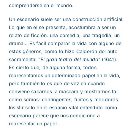
comprenderse en el mundo.
Un escenario suele ser una construcci
ó
n artificial.
Lo que en
é
l se presenta, acostumbra a ser un
relato de ficci
ó
n: una comedia, una tragedia, un
drama
…
Es f
á
cil comparar la vida con alguno de
estos g
é
neros, como lo hizo Calder
ó
n del auto
sacramental
“
El gran teatro del mundo
”
(1641).
Es cierto que, de alguna forma, todos
representamos un determinado papel en la vida,
pero tambi
é
n lo es que
de vez en cuando
conviene sacarnos la m
á
scara y mostrarnos tal
como somos: contingentes, finitos y moridores.
Insistir solo en el espacio vital entendido como
escenario parece que nos condicione a
representar un papel.