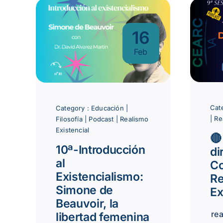
16
Feb
Cat
Category :
Educación
|
|
Re
Filosofía
|
Podcast
|
Realismo
Existencial
🔴
10ª-Introducción
di
al
Co
Existencialismo:
Re
Simone de
Ex
Beauvoir, la
re
libertad femenina