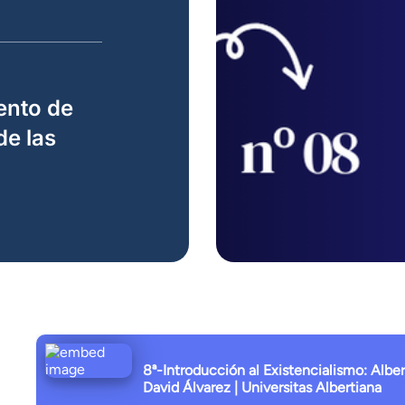
ento de
de las