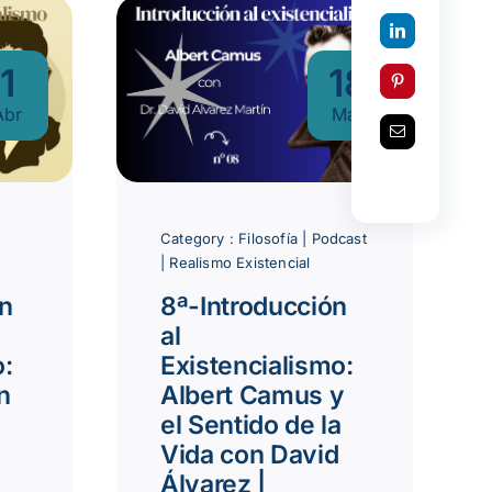
18
1
Mar
Abr
Category :
Filosofía
|
Podcast
|
Realismo Existencial
8ª-Introducción
ón
al
Existencialismo:
o:
Albert Camus y
n
el Sentido de la
Vida con David
Álvarez |