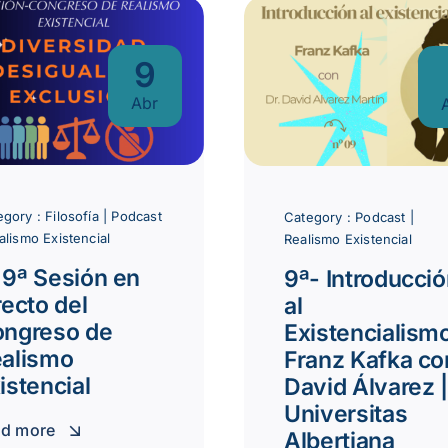
9
Abr
egory :
Filosofía
|
Podcast
Category :
Podcast
|
alismo Existencial
Realismo Existencial
 9ª Sesión en
9ª- Introducci
recto del
al
ngreso de
Existencialism
alismo
Franz Kafka co
istencial
David Álvarez |
Universitas
ad more
Albertiana