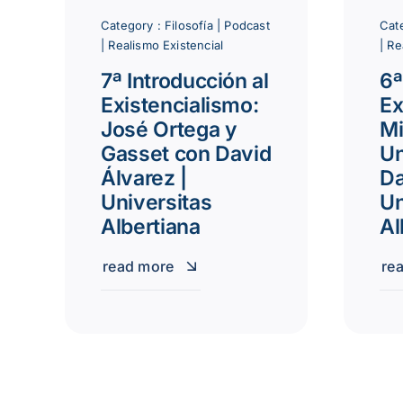
Category :
Filosofía
|
Podcast
Cat
|
Realismo Existencial
|
Re
7ª Introducción al
6ª
Existencialismo:
Ex
José Ortega y
Mi
Gasset con David
U
Álvarez |
Da
Universitas
Un
Albertiana
Al
read more
re