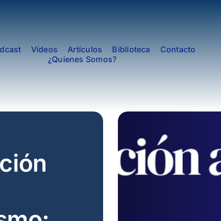
dcast
Vídeos
Artículos
Biblioteca
Contacto
¿Quienes Somos?
ción
ismo: