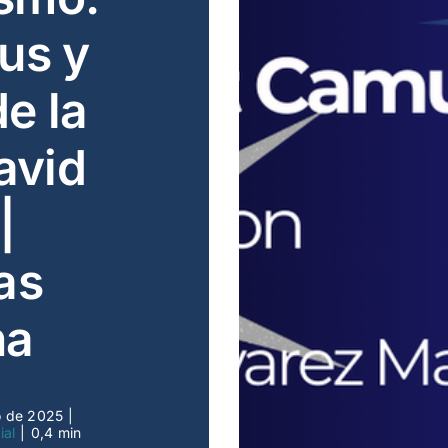
us y
de la
avid
|
as
na
o de 2025
|
ial
|
0,4 min