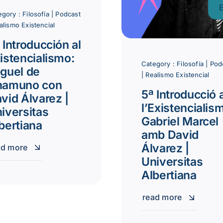
egory :
Filosofía
|
Podcast
alismo Existencial
 Introducción al
istencialismo:
Category :
Filosofía
|
Pod
guel de
|
Realismo Existencial
namuno con
5ª Introducció 
vid Álvarez |
l’Existencialis
iversitas
Gabriel Marcel
bertiana
amb David
Álvarez |
ad more
Universitas
Albertiana
read more