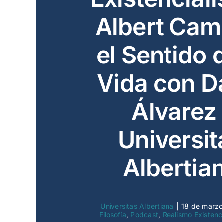
Albert Cam
el Sentido 
Vida con D
Álvarez 
Universit
Albertia
Universitas Albertiana
|
18 de marz
Filosofía
,
Podcast
,
Realismo Existenc