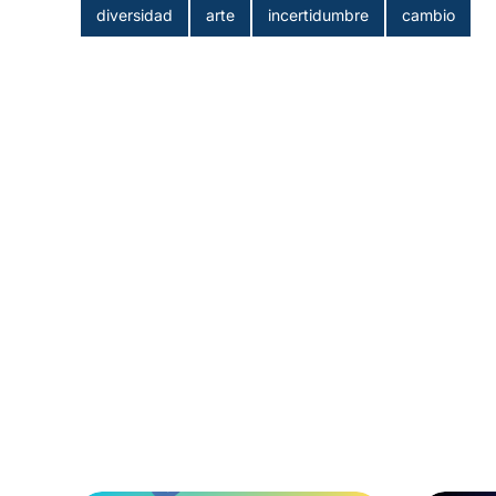
diversidad
arte
incertidumbre
cambio