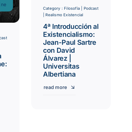
Ene
Category :
Filosofía
|
Podcast
|
Realismo Existencial
4ª Introducción al
Existencialismo:
cast
Jean-Paul Sartre
con David
a
Álvarez |
me:
Universitas
Albertiana
read more