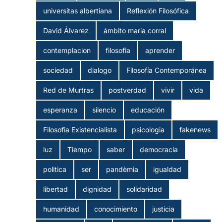
universitas albertiana
Reflexión Filosófica
David Álvarez
ámbito maria corral
contemplacion
filosofia
aprender
sociedad
dialogo
Filosofía Contemporánea
Red de Murtras
postverdad
vivir
vida
esperanza
silencio
educación
Filosofia Existencialista
psicologia
fakenews
luz
Tiempo
saber
democracia
politica
ser
pandèmia
igualdad
libertad
dignidad
solidaridad
humanidad
conocimiento
justicia