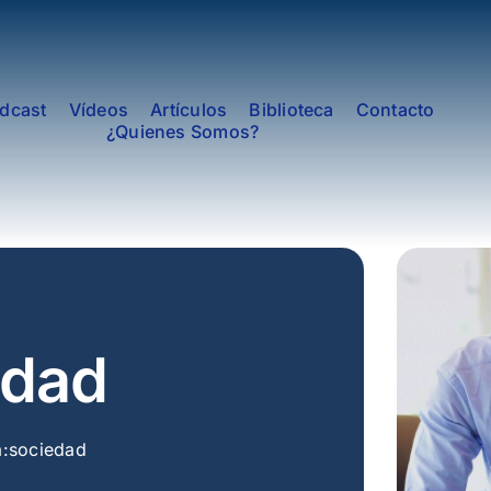
dcast
Vídeos
Artículos
Biblioteca
Contacto
¿Quienes Somos?
edad
a:
sociedad