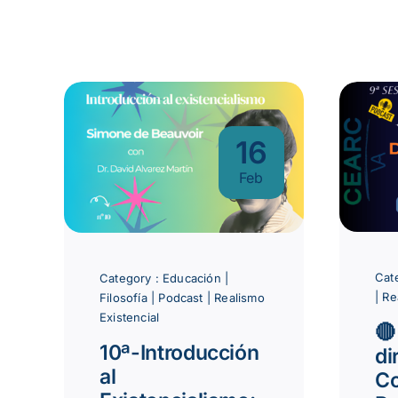
16
Feb
Cat
Category :
Educación
|
|
Re
Filosofía
|
Podcast
|
Realismo
Existencial
🔴
10ª-Introducción
di
al
Co