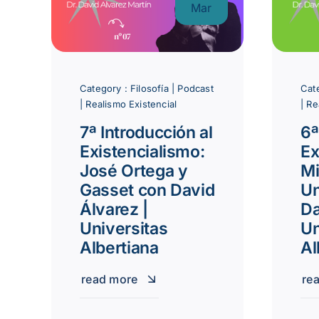
Mar
Category :
Filosofía
|
Podcast
Cat
|
Realismo Existencial
|
Re
7ª Introducción al
6ª
Existencialismo:
Ex
José Ortega y
Mi
Gasset con David
U
Álvarez |
Da
Universitas
Un
Albertiana
Al
read more
re