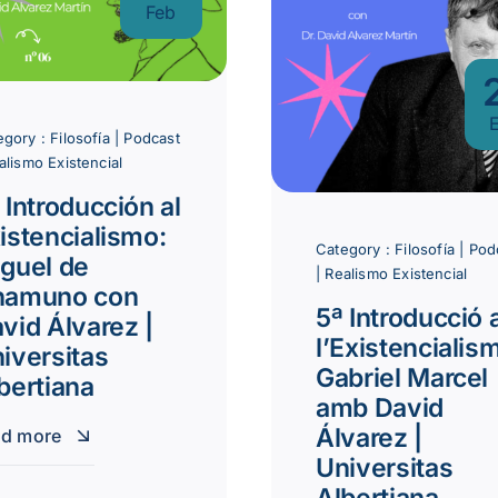
Feb
egory :
Filosofía
|
Podcast
alismo Existencial
 Introducción al
istencialismo:
Category :
Filosofía
|
Pod
guel de
|
Realismo Existencial
namuno con
5ª Introducció 
vid Álvarez |
l’Existencialis
iversitas
Gabriel Marcel
bertiana
amb David
Álvarez |
ad more
Universitas