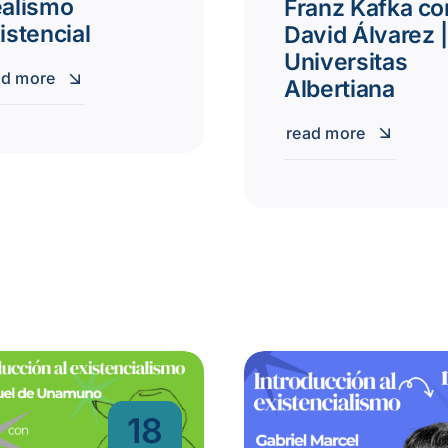
alismo
Franz Kafka co
istencial
David Álvarez |
Universitas
ad more
Albertiana
read more
18