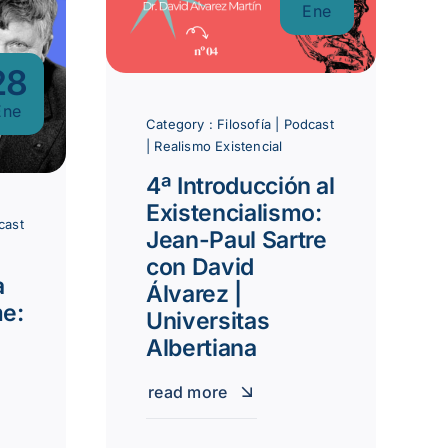
Ene
28
Ene
Category :
Filosofía
|
Podcast
|
Realismo Existencial
4ª Introducción al
Existencialismo:
cast
Jean-Paul Sartre
con David
a
Álvarez |
me:
Universitas
Albertiana
read more