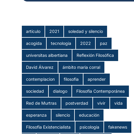
artículo
2021
soledad y silencio
acogida
tecnologia
2022
paz
universitas albertiana
Reflexión Filosófica
David Álvarez
ámbito maria corral
contemplacion
filosofia
aprender
sociedad
dialogo
Filosofía Contemporánea
Red de Murtras
postverdad
vivir
vida
esperanza
silencio
educación
Filosofia Existencialista
psicologia
fakenews