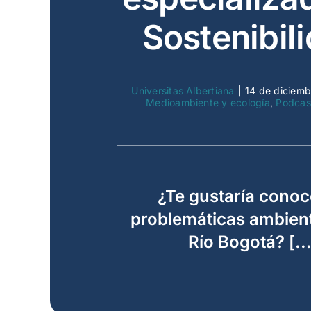
Sostenibil
Universitas Albertiana
|
14 de diciem
Medioambiente y ecología
,
Podcas
¿Te gustaría conoc
problemáticas ambient
Río Bogotá? [...