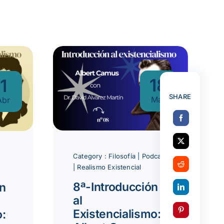
18
1
SHARE
Mar
Abr
Category :
Filosofía
|
Podcast
|
Realismo Existencial
8ª-Introducción
ón
al
Existencialismo:
o: