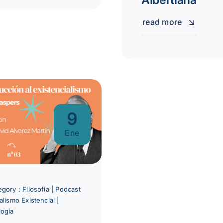
Albertiana
read more
9
Ene
egory :
Filosofía
|
Podcast
alismo Existencial
|
logía