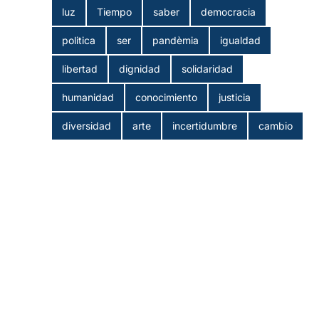
luz
Tiempo
saber
democracia
politica
ser
pandèmia
igualdad
libertad
dignidad
solidaridad
humanidad
conocimiento
justicia
diversidad
arte
incertidumbre
cambio