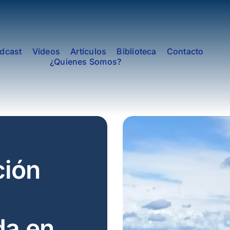
dcast
Vídeos
Artículos
Biblioteca
Contacto
¿Quienes Somos?
ión
da en