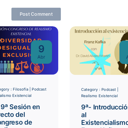
9
Abr
egory :
Filosofía
|
Podcast
Category :
Podcast
|
alismo Existencial
Realismo Existencial
 9ª Sesión en
9ª- Introducci
recto del
al
ngreso de
Existencialism