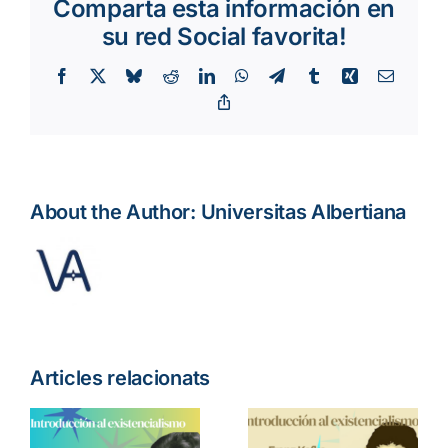
Comparta esta información en
su red Social favorita!
Facebook
X
Bluesky
Reddit
LinkedIn
WhatsApp
Telegram
Tumblr
Xing
Email:
Copy
Link
About the Author:
Universitas Albertiana
Introducció
ó
9ª –
Articles relacionats
a
Introducció
l’Existencia
alisme:
a
Albert