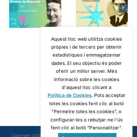
e
l’Existencialisme:
Camus i el
la
Franz
Sentit de la
Kafka amb
Vida amb
David
David
d
Álvarez |
Álvarez |
Aquest lloc web utilitza cookies
Universitas
pròpies i de tercers per obtenir
Universitas
s
Albertiana
estadístiques i emmagatzemar
Albertiana
a
dades. El seu objectiu és poder
oferir un millor servei. Més
informació sobre les cookies
d'aquest lloc clicant a
Política de Cookies
. Pots acceptar
totes les cookies fent clic al botó
“Permetre totes les cookies”, o
configurar-les o rebutjar-ne l'ús
fent clic al botó “Personalitzar”.
Copyright 2012 - 2026 |
Avada Website Builder
by
Avada
|