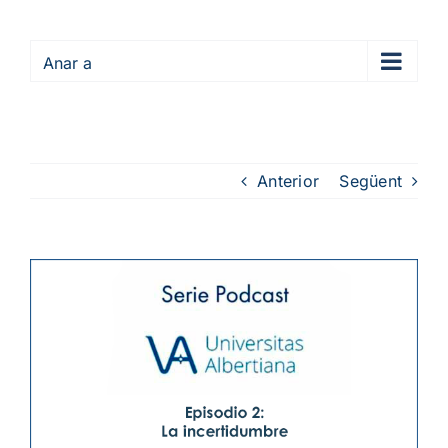
Anar a
Anterior
Següent
View
Larger
Image