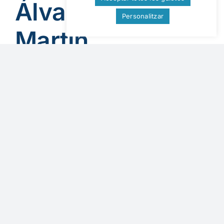
Álvarez sobre
Personalitzar
Martin
Heidegger |
Filosofia i Sentit
de la Vida
By
Universitas Albertiana
|
9 de gener de
2025
|
Espiritualitat
,
Filosofia
,
Podcast cat
,
Realisme
Existencial
|
0 Comentaris
En aquest segon episodi del curs d'Introducció a
l'Existencialisme, David [...]