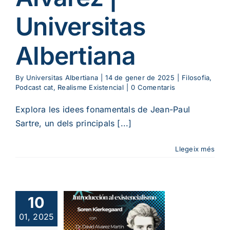
Universitas
Albertiana
By
Universitas Albertiana
|
14 de gener de 2025
|
Filosofia
,
Podcast cat
,
Realisme Existencial
|
0 Comentaris
Explora les idees fonamentals de Jean-Paul
Sartre, un dels principals [...]
Llegeix més
oducció a
istencialisme:
Søren
10
rkegaard
01, 2025
b David