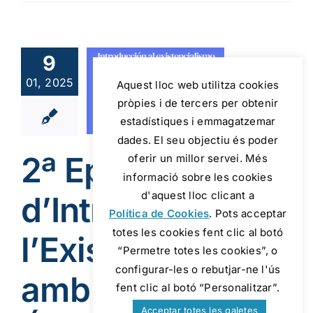
troducció
a
istencialisme
9
b David
rez sobre
01, 2025
Aquest lloc web utilitza cookies
Martin
pròpies i de tercers per obtenir
degger |
estadístiques i emmagatzemar
losofia i
dades. El seu objectiu és poder
2ª Episodi
tit de la
oferir un millor servei. Més
informació sobre les cookies
Vida
d'aquest lloc clicant a
d’Introducció a
alitat
Filosofia
Política de Cookies
. Pots acceptar
t cat
Realisme
xistencial
totes les cookies fent clic al botó
l’Existencialisme
“Permetre totes les cookies”, o
configurar-les o rebutjar-ne l'ús
amb David
fent clic al botó “Personalitzar”.
Acceptar totes les galetes