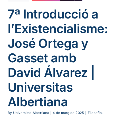
iversitas
bertiana
7ª Introducció a
ia
Podcast cat
me Existencial
l’Existencialisme:
José Ortega y
Gasset amb
David Álvarez |
Universitas
Albertiana
By
Universitas Albertiana
|
4 de març de 2025
|
Filosofia
,