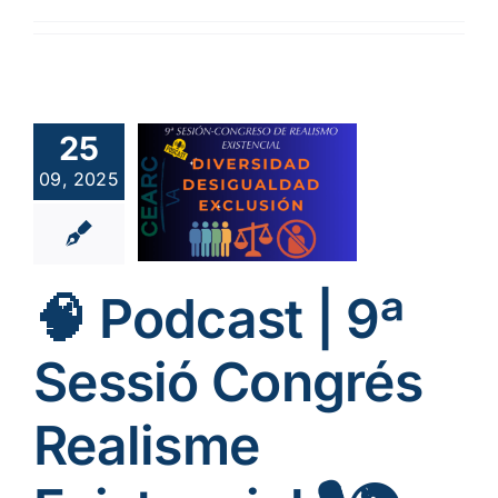
Podcast |
 Sessió
25
ongrés
09, 2025
alisme
tencial 🎙️
iversitat,
gualtat i
🧠 Podcast | 9ª
xclusió
se categoria
Sessió Congrés
Realisme