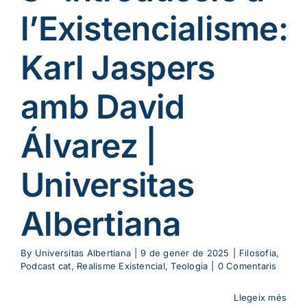
me Existencial
l’Existencialisme:
Teologia
Karl Jaspers
amb David
Álvarez |
Universitas
Albertiana
By
Universitas Albertiana
|
9 de gener de 2025
|
Filosofia
,
Podcast cat
,
Realisme Existencial
,
Teologia
|
0 Comentaris
 Episodi
Llegeix més