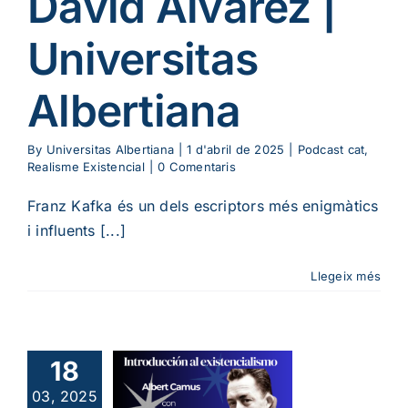
David Álvarez |
Universitas
Albertiana
By
Universitas Albertiana
|
1 d'abril de 2025
|
Podcast cat
,
Realisme Existencial
|
0 Comentaris
Franz Kafka és un dels escriptors més enigmàtics
i influents [...]
Llegeix més
oducció a
istencialisme:
rt Camus
18
 Sentit de
03, 2025