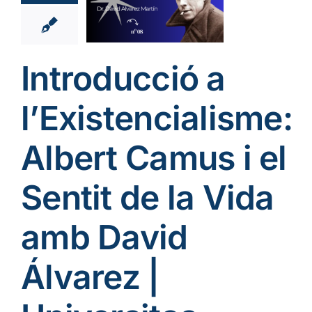
Vida amb
d Álvarez
iversitas
bertiana
Introducció a
ia
Podcast cat
me Existencial
l’Existencialisme:
Albert Camus i el
Sentit de la Vida
amb David
Álvarez |