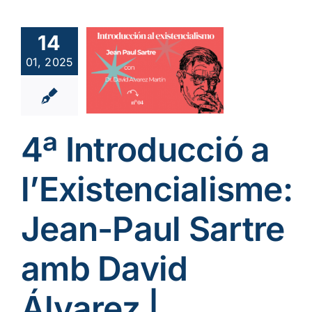
4ª
oducció a
istencialisme:
14
an-Paul
01, 2025
rtre amb
d Álvarez
iversitas
bertiana
4ª Introducció a
ia
Podcast cat
me Existencial
l’Existencialisme:
Jean-Paul Sartre
amb David
Álvarez |