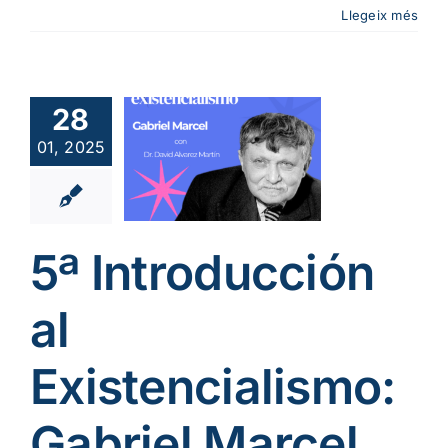
Llegeix més
5ª
roducción
al
28
tencialismo:
01, 2025
abriel
rcel con
d Álvarez
iversitas
5ª Introducción
bertiana
ia
Podcast cat
al
me Existencial
Existencialismo:
Gabriel Marcel