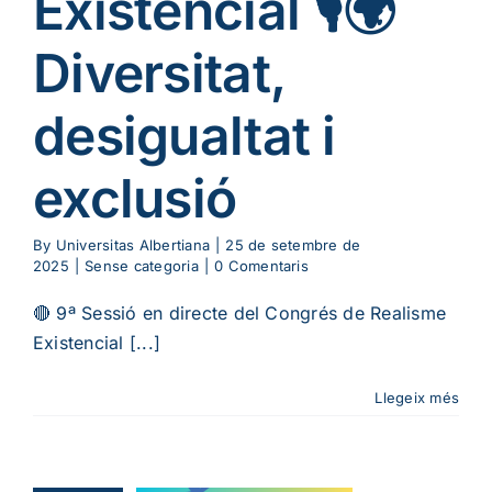
Existencial 🎙️🌍
Diversitat,
desigualtat i
exclusió
By
Universitas Albertiana
|
25 de setembre de
2025
|
Sense categoria
|
0 Comentaris
🔴 9ª Sessió en directe del Congrés de Realisme
Existencial [...]
10ª –
Llegeix més
oducció a
istencialisme: