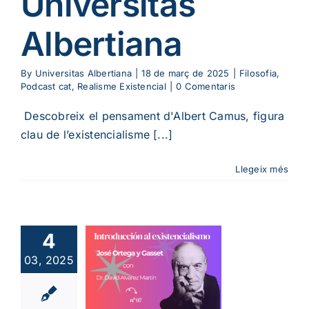
Universitas
Albertiana
By
Universitas Albertiana
|
18 de març de 2025
|
Filosofia
,
Podcast cat
,
Realisme Existencial
|
0 Comentaris
Descobreix el pensament d'Albert Camus, figura
clau de l’existencialisme [...]
Llegeix més
7ª
oducció a
istencialisme:
4
 Ortega y
03, 2025
set amb
d Álvarez