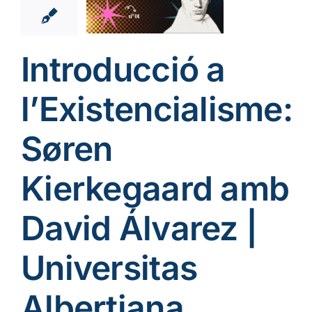
varez |
versitas
bertiana
Introducció a
ofia
Realisme
cial
Vídeos cat
l’Existencialisme:
Søren
Kierkegaard amb
David Álvarez |
Universitas
Albertiana