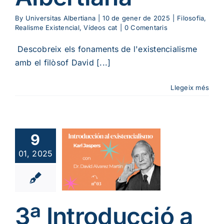
By
Universitas Albertiana
|
10 de gener de 2025
|
Filosofia
,
Realisme Existencial
,
Vídeos cat
|
0 Comentaris
Descobreix els fonaments de l'existencialisme
amb el filòsof David [...]
Llegeix més
3ª
oducció a
istencialisme:
9
l Jaspers
01, 2025
b David
varez |
versitas
bertiana
3ª Introducció a
ia
Podcast cat