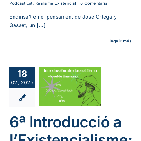
Podcast cat
,
Realisme Existencial
|
0 Comentaris
Endinsa’t en el pensament de José Ortega y
Gasset, un [...]
Llegeix més
6ª
oducció a
istencialisme:
18
guel de
02, 2025
namuno
b David
varez |
versitas
6ª Introducció a
bertiana
ia
Podcast cat
l’Existencialisme:
me Existencial