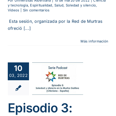
Por
Universitas Albertiana
|
15 de marzo de 2022
|
Ciencia
y tecnología
,
Espiritualidad
,
Salud
,
Soledad y silencio
,
Vídeos
|
Sin comentarios
Esta sesión, organizada por la Red de Murtras
ofreció [...]
Más información
sodio 3:
10
ledad y
03, 2022
encio en
hiclana
ualidad
Podcast
ad y silencio
Episodio 3: