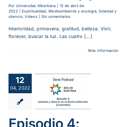
Por
Universitas Albertiana
|
12 de abril de
2022
|
Espiritualidad
,
Medioambiente y ecología
,
Soledad y
silencio
,
Vídeos
|
Sin comentarios
Interioridad, primavera, gratitud, belleza. Vivir,
florecer, buscar la luz. Las cuatro [...]
Más información
sodio 4:
12
ledad y
04, 2022
encio en
llavista
ualidad
Podcast
ad y silencio
Episodio 4: