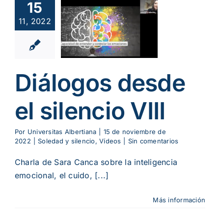
15
iálogos
11, 2022
esde el
encio VIII
ad y silencio
Vídeos
Diálogos desde
el silencio VIII
Por
Universitas Albertiana
|
15 de noviembre de
2022
|
Soledad y silencio
,
Vídeos
|
Sin comentarios
Charla de Sara Canca sobre la inteligencia
emocional, el cuido, [...]
Más información