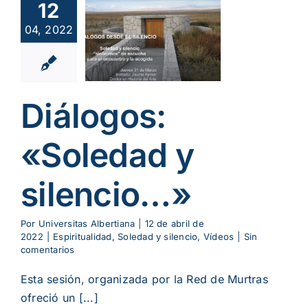
12
álogos:
04, 2022
oledad y
lencio…»
alidad
Soledad y
ncio
Vídeos
Diálogos:
«Soledad y
silencio…»
Por
Universitas Albertiana
|
12 de abril de
2022
|
Espiritualidad
,
Soledad y silencio
,
Vídeos
|
Sin
comentarios
Esta sesión, organizada por la Red de Murtras
ofreció un [...]