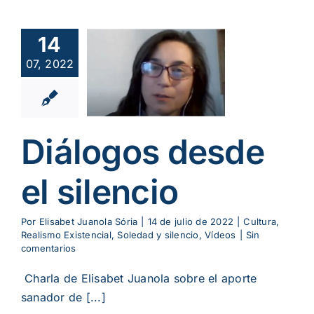
14
iálogos
esde el
07, 2022
ilencio
ura
Realismo
cial
Soledad y
ncio
Vídeos
Diálogos desde
el silencio
Por
Elisabet Juanola Sória
|
14 de julio de 2022
|
Cultura
,
Realismo Existencial
,
Soledad y silencio
,
Vídeos
|
Sin
comentarios
Charla de Elisabet Juanola sobre el aporte
sanador de [...]