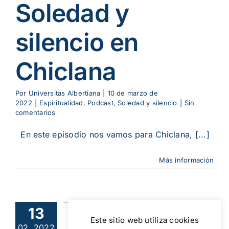
Soledad y
silencio en
Chiclana
Por
Universitas Albertiana
|
10 de marzo de
2022
|
Espiritualidad
,
Podcast
,
Soledad y silencio
|
Sin
comentarios
En este episodio nos vamos para Chiclana, [...]
Más información
sodio 2:
13
Este sitio web utiliza cookies
ledad y
02, 2022