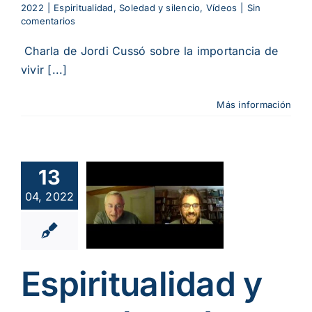
2022
|
Espiritualidad
,
Soledad y silencio
,
Vídeos
|
Sin
comentarios
Charla de Jordi Cussó sobre la importancia de
vivir [...]
Más información
ritualidad
turaleza.
13
s cuatro
04, 2022
aciones.
avera (I)
iritualidad
oambiente y
Espiritualidad y
gía
Soledad y
ncio
Vídeos