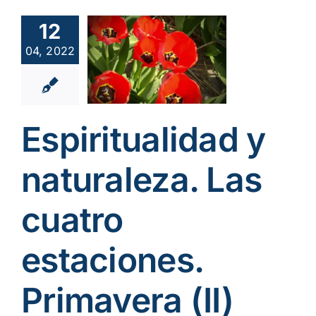
ritualidad
turaleza.
12
s cuatro
04, 2022
aciones.
avera (II)
iritualidad
oambiente y
Espiritualidad y
gía
Soledad y
ncio
Vídeos
naturaleza. Las
cuatro
estaciones.
Primavera (II)