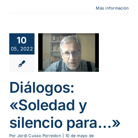
Más información
álogos:
10
oledad y
05, 2022
ilencio
ara…»
alidad
Soledad y
ncio
Vídeos
Diálogos:
«Soledad y
silencio para…»
Por
Jordi Cusso Porredon
|
10 de mayo de