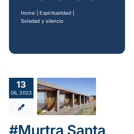
Home
Espiritualidad
Soledad y silencio
Murtra
13
ta María
06, 2023
 Silencio
#chiuchiu
#chile
alidad
Soledad y
#Murtra Santa
ncio
Vídeos