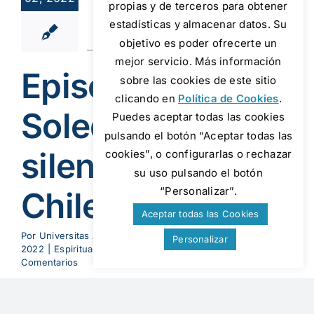
propias y de terceros para obtener
ncio en la
estadísticas y almacenar datos. Su
Chile
objetivo es poder ofrecerte un
ualidad
Podcast
mejor servicio. Más información
ad y silencio
Episodio 2:
sobre las cookies de este sitio
clicando en
Política de Cookies
.
Soledad y
Puedes aceptar todas las cookies
pulsando el botón “Aceptar todas las
silencio en la
cookies”, o configurarlas o rechazar
su uso pulsando el botón
“Personalizar”.
Chile
Aceptar todas las Cookies
Por
Universitas Albertiana
|
13 de febrero de
Personalizar
2022
|
Espiritualidad
,
Podcast
,
Soledad y silencio
|
2
Comentarios
Vamos al desierto de Atacama, al norte [...]